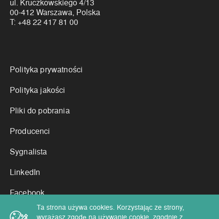
ul. Kruczkowskiego 4/13
00-412 Warszawa, Polska
T:
+48 22 417 81 00
Linki
Polityka prywatności
Polityka jakości
Pliki do pobrania
Producenci
Sygnalista
LinkedIn
Facebook
Ta strona używa cookies. Korzystając ze strony,
wyrażasz zgodę na używanie cookie, zgodnie z