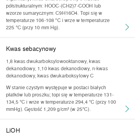
półstrukturalnym: HOOC-(CH2)7-COOH lub
wzorze sumarycznym: C9H16O4. Topi się w
temperaturze 106-108 °C i wrze w temperaturze
225 °C (przy 10 mm Hg).
Kwas sebacynowy
1,8 kwas dwukarboksylowooktanowy, kwas
dekanodiowy, 1,10 kwas dekanodiowy, n-kwas
dekanodiowy, kwas dwukarboksylowy C
W stanie czystym występuje w postaci białych
płatków lub proszku; topi się w temperaturze 131-
134,5 °C i wrze w temperaturze 294,4 °C (przy 100
mmHg). Gęstość 1,209 g/cm³ (w 25°C).
LiOH