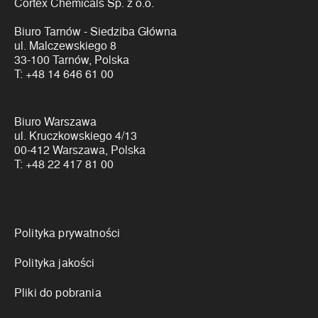
Cortex Chemicals Sp. z o.o.
Biuro Tarnów - Siedziba Główna
ul. Malczewskiego 8
33-100 Tarnów, Polska
T:
+48 14 646 61 00
Biuro Warszawa
ul. Kruczkowskiego 4/13
00-412 Warszawa, Polska
T:
+48 22 417 81 00
Linki
Polityka prywatności
Polityka jakości
Pliki do pobrania