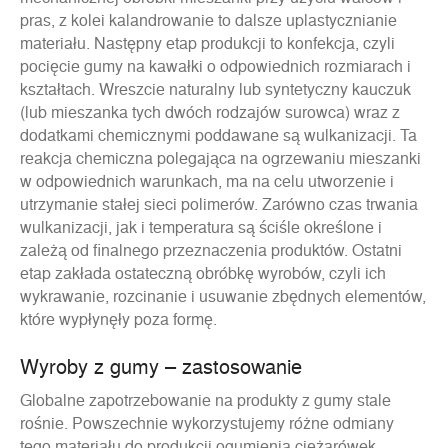
pras, z kolei kalandrowanie to dalsze uplastycznianie
materiału. Następny etap produkcji to konfekcja, czyli
pocięcie gumy na kawałki o odpowiednich rozmiarach i
kształtach. Wreszcie naturalny lub syntetyczny kauczuk
(lub mieszanka tych dwóch rodzajów surowca) wraz z
dodatkami chemicznymi poddawane są wulkanizacji. Ta
reakcja chemiczna polegająca na ogrzewaniu mieszanki
w odpowiednich warunkach, ma na celu utworzenie i
utrzymanie stałej sieci polimerów. Zarówno czas trwania
wulkanizacji, jak i temperatura są ściśle określone i
zależą od finalnego przeznaczenia produktów. Ostatni
etap zakłada ostateczną obróbkę wyrobów, czyli ich
wykrawanie, rozcinanie i usuwanie zbędnych elementów,
które wypłynęły poza formę.
Wyroby z gumy – zastosowanie
Globalne zapotrzebowanie na produkty z gumy stale
rośnie. Powszechnie wykorzystujemy różne odmiany
tego materiału do produkcji ogumienia ciężarówek,