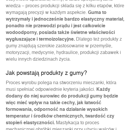
wiedza – proces produkcji składa się z kilku etapów, które
wymagają precyzji w każdym aspekcie.
Guma to
wytrzymały i jednocześnie bardzo elastyczny materiał,
ponadto nie przewodzi prądu i jest całkowicie
wodoodporny, posiada także świetne właściwości
wygłuszające i termoizolacyjne.
Dlatego też produkty z
gumy znajdują szerokie zastosowanie w przemyśle,
motoryzacji, medycynie, hydraulice, produkcji zabawek i
wielu innych dziedzinach życia.
Jak powstają produkty z gumy?
Proces wyrobu polega na stworzeniu mieszanki, która
musi spełniać odpowiednie kryteria jakości.
Każdy
dodany do niej surowiec do produkcji gumy będzie
więc mieć wpływ na takie cechy, jak łatwość
formowania, odporność na działanie wysokich
temperatur i środków chemicznych, twardość czy
stopień elastyczności.
Mastykacja to proces
mechanicznej obróbki mieszanki przy użyciu walców i