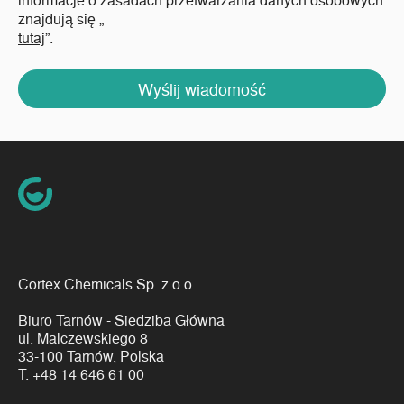
znajdują się „
tutaj
”.
Wyślij wiadomość
Cortex Chemicals Sp. z o.o.
Biuro Tarnów - Siedziba Główna
ul. Malczewskiego 8
33-100 Tarnów, Polska
T:
+48 14 646 61 00