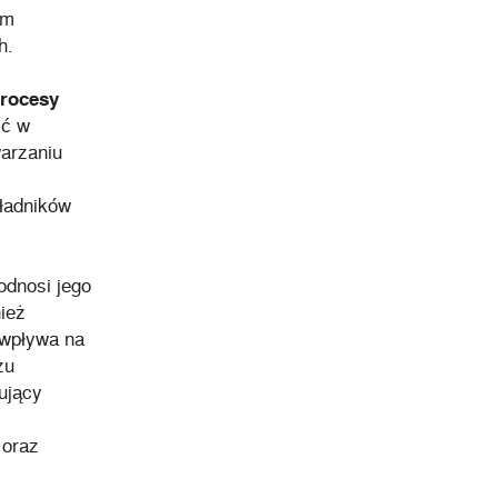
ym
h.
procesy
ść w
arzaniu
ładników
odnosi jego
ież
 wpływa na
zu
gujący
 oraz