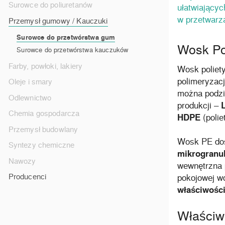
Surowce do poliuretanów
ułatwiający
w przetwarz
Przemysł gumowy / Kauczuki
Surowce do przetwórstwa gum
Wosk Pol
Surowce do przetwórstwa kauczuków
Farby, powłoki, lakiery
Wosk poliet
polimeryzacj
Oleje i smary
można podzie
Odlewnictwo
produkcji –
Chemia gospodarcza
HDPE
(poli
Przemysł budowlany
Wosk PE dos
Syntezy chemiczne
mikrogranul
Nawozy
wewnętrzna 
Producenci
pokojowej wo
właściwośc
Właściw