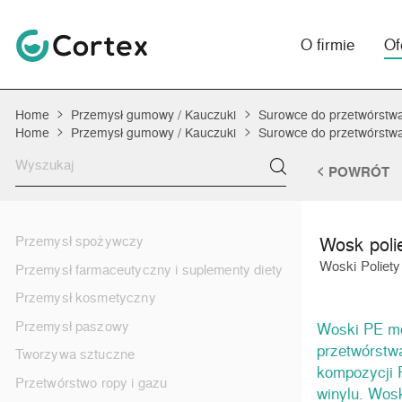
O firmie
Of
Home
Przemysł gumowy / Kauczuki
Surowce do przetwórstw
Home
Przemysł gumowy / Kauczuki
Surowce do przetwórstw
POWRÓT
Wosk poli
Przemysł spożywczy
Woski Poliet
Przemysł farmaceutyczny i suplementy diety
Przemysł kosmetyczny
Przemysł paszowy
Woski PE mog
przetwórstwa
Tworzywa sztuczne
kompozycji 
Przetwórstwo ropy i gazu
winylu. Wosk