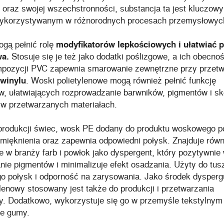
oraz swojej wszechstronności, substancja ta jest kluczow
ykorzystywanym w różnorodnych procesach przemysłowyc
gą pełnić rolę
modyfikatorów lepkościowych i ułatwiać 
wa.
Stosuje się je też jako dodatki poślizgowe, a ich obecno
mpozycji PVC zapewnia smarowanie zewnętrzne przy przetw
 winylu
. Woski polietylenowe mogą również pełnić funkcję
w, ułatwiających rozprowadzanie barwników, pigmentów i sk
 w przetwarzanych materiałach.
produkcji świec, wosk PE dodany do produktu woskowego p
mięknienia oraz zapewnia odpowiedni połysk. Znajduje równ
 w branży farb i powłok jako dyspergent, który pozytywnie
ie pigmentów i minimalizuje efekt osadzania. Użyty do tus
go połysk i odporność na zarysowania. Jako środek dysper
lenowy stosowany jest także do produkcji i przetwarzania
y. Dodatkowo, wykorzystuje się go w przemyśle tekstylnym
ie gumy.