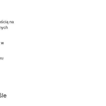
ością na
żnych
y w
ku
śle