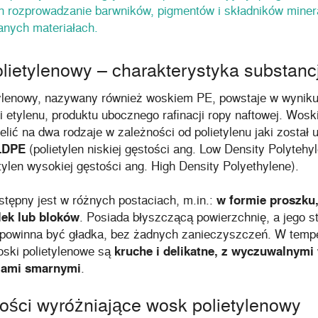
ch rozprowadzanie barwników, pigmentów i składników miner
anych materiałach.
ietylenowy – charakterystyka substancj
ylenowy, nazywany również woskiem PE, powstaje w wyniku
i etylenu, produktu ubocznego rafinacji ropy naftowej. Wosk
lić na dwa rodzaje w zależności od polietylenu jaki został u
LDPE
(polietylen niskiej gęstości ang. Low Density Polytehy
etylen wysokiej gęstości ang. High Density Polyethylene).
tępny jest w różnych postaciach, m.in.:
w formie proszku,
ek lub bloków
. Posiada błyszczącą powierzchnię, a jego s
powinna być gładka, bez żadnych zanieczyszczeń. W temp
ski polietylenowe są
kruche i delikatne, z wyczuwalnymi
iami smarnymi
.
ości wyróżniające wosk polietylenowy