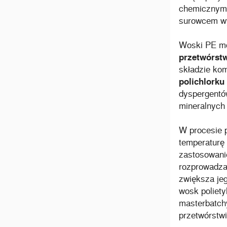
chemicznym 
surowcem w
Woski PE mo
przetwórst
składzie ko
polichlorku
dyspergentó
mineralnych
W procesie 
temperaturę 
zastosowanie
rozprowadzan
zwiększa je
wosk poliety
masterbatch
przetwórstw