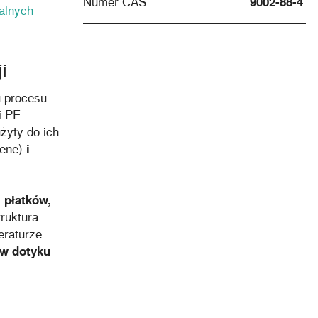
Numer CAS
9002-88-4
alnych
i
 procesu
i PE
żyty do ich
lene)
i
 płatków,
truktura
eraturze
 w dotyku