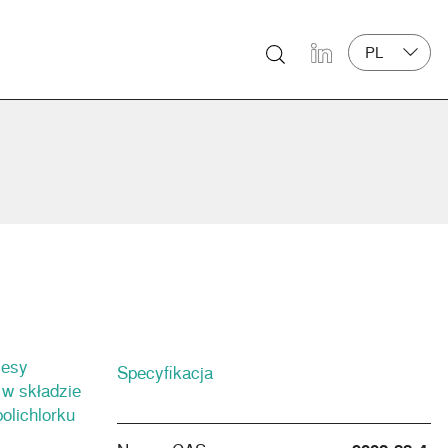
PL
LinkedIn
cesy
Specyfikacja
 w składzie
olichlorku