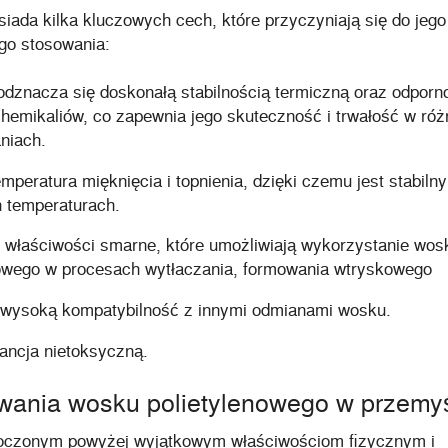
ada kilka kluczowych cech, które przyczyniają się do jego
o stosowania:
dznacza się doskonałą stabilnością termiczną oraz odporn
chemikaliów, co zapewnia jego skuteczność i trwałość w ró
niach.
peratura mięknięcia i topnienia, dzięki czemu jest stabiln
 temperaturach.
 właściwości smarne, które umożliwiają wykorzystanie wos
nowego w procesach wytłaczania, formowania wtryskowego
wysoką kompatybilność z innymi odmianami wosku.
ancja nietoksyczną.
wania wosku polietylenowego w przemy
toczonym powyżej wyjątkowym właściwościom fizycznym i