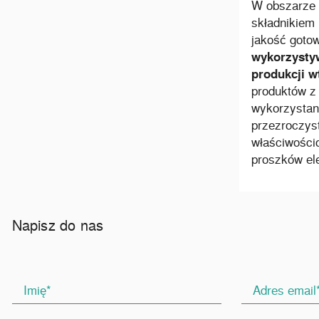
W obszarze 
składnikiem 
jakość goto
wykorzystyw
produkcji w
produktów z
wykorzystany
przezroczys
właściwości
proszków el
Napisz do nas