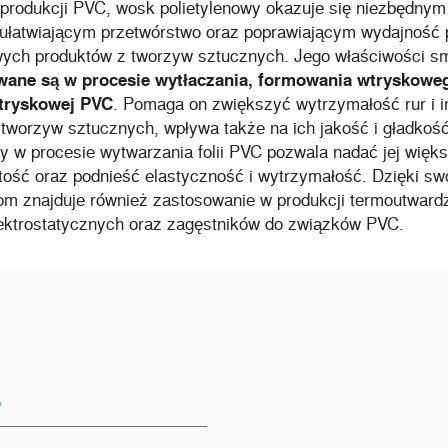
produkcji PVC, wosk polietylenowy okazuje się niezbędnym
ułatwiającym przetwórstwo oraz poprawiającym wydajność p
wych produktów z tworzyw sztucznych. Jego właściwości s
ane są w procesie wytłaczania, formowania wtryskoweg
tryskowej PVC
. Pomaga on zwiększyć wytrzymałość rur i 
 tworzyw sztucznych, wpływa także na ich jakość i gładko
 w procesie wytwarzania folii PVC pozwala nadać jej więks
tość oraz podnieść elastyczność i wytrzymałość. Dzięki sw
om znajduje również zastosowanie w produkcji termoutward
ektrostatycznych oraz zagęstników do związków PVC.