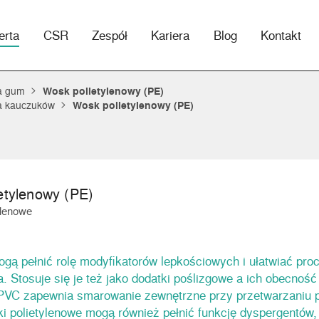
erta
CSR
Zespół
Kariera
Blog
Kontakt
a gum
Wosk polietylenowy (PE)
a kauczuków
Wosk polietylenowy (PE)
etylenowy (PE)
ylenowe
ą pełnić rolę modyfikatorów lepkościowych i ułatwiać pro
. Stosuje się je też jako dodatki poślizgowe a ich obecność
PVC zapewnia smarowanie zewnętrzne przy przetwarzaniu p
i polietylenowe mogą również pełnić funkcję dyspergentów,