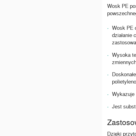
Wosk PE posi
powszechneg
Wosk PE o
działanie 
zastosowa
Wysoka tem
zmiennych
Doskonałe
polietyle
Wykazuje 
Jest subst
Zastoso
Dzięki przy