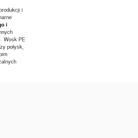
rodukcji i
marne
o i
innych
ść. Wosk PE
zy połysk,
oim
zalnych