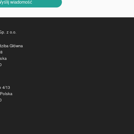
yślij wiadomość
p. z o.o.
edziba Główna
 8
lska
0
o 4/13
 Polska
0