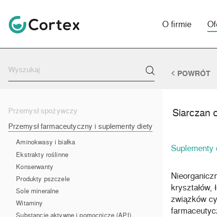
O firmie
Of
POWRÓT
Siarczan 
Przemysł spożywczy
Przemysł farmaceutyczny i suplementy diety
Aminokwasy i białka
Suplementy 
Ekstrakty roślinne
Konserwanty
Nieorganicz
Produkty pszczele
kryształów, 
Sole mineralne
związków cy
Witaminy
farmaceuty
Substancje aktywne i pomocnicze (API)