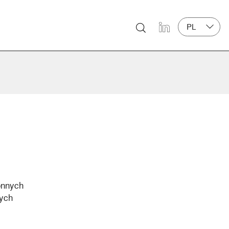
PL
LinkedIn
onnych
zych