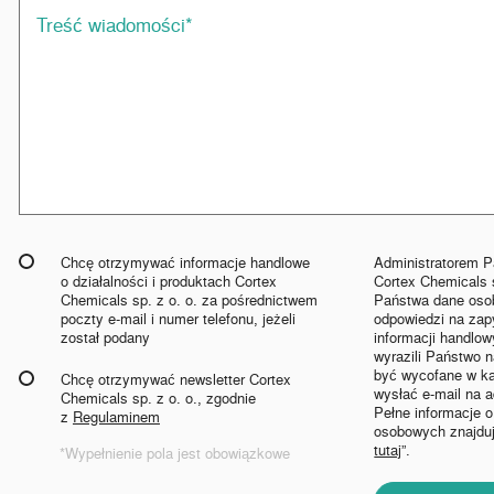
Chcę otrzymywać informacje handlowe
Administratorem 
o działalności i produktach Cortex
Cortex Chemicals s
Chemicals sp. z o. o. za pośrednictwem
Państwa dane oso
poczty e-mail i numer telefonu, jeżeli
odpowiedzi na zapy
został podany
informacji handlowy
wyrazili Państwo 
być wycofane w k
Chcę otrzymywać newsletter Cortex
wysłać e-mail na 
Chemicals sp. z o. o., zgodnie
Pełne informacje 
z
Regulaminem
osobowych znajduj
tutaj
”.
*Wypełnienie pola jest obowiązkowe