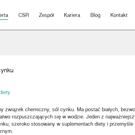
erta
CSR
Zespół
Kariera
Blog
Kontakt
cynku
diety
ny związek chemiczny, sól cynku. Ma postać białych, bezw
łatwo rozpuszczających się w wodzie. Jeden z najważniejs
nku, szeroko stosowany w suplementach diety i przemyśle
cznym.