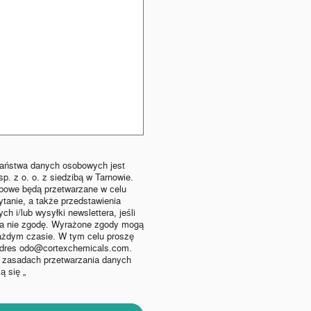
Państwa danych osobowych jest
p. z o. o. z siedzibą w Tarnowie.
bowe będą przetwarzane w celu
tanie, a także przedstawienia
ch i/lub wysyłki newslettera, jeśli
na nie zgodę. Wyrażone zgody mogą
ażdym czasie. W tym celu proszę
adres odo@cortexchemicals.com.
o zasadach przetwarzania danych
ą się „