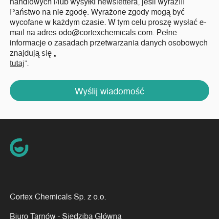
handlowych i/lub wysyłki newslettera, jeśli wyrazili
Państwo na nie zgodę. Wyrażone zgody mogą być
wycofane w każdym czasie. W tym celu proszę wysłać e-
mail na adres odo@cortexchemicals.com. Pełne
informacje o zasadach przetwarzania danych osobowych
znajdują się „
tutaj
”.
Wyślij wiadomość
Cortex Chemicals Sp. z o.o.
Biuro Tarnów - Siedziba Główna