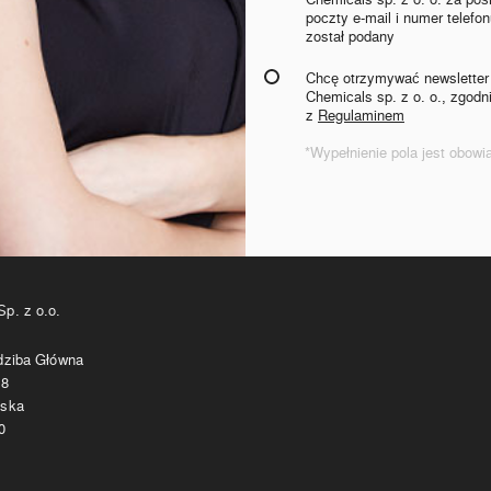
poczty e-mail i numer telefonu
został podany
Chcę otrzymywać newsletter
Chemicals sp. z o. o., zgodn
z
Regulaminem
*Wypełnienie pola jest obow
p. z o.o.
edziba Główna
 8
lska
0