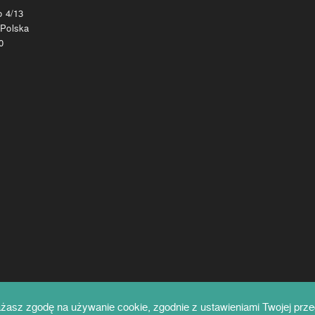
o 4/13
 Polska
0
ażasz zgodę na używanie cookie, zgodnie z ustawieniami Twojej przeg