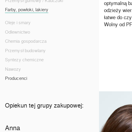
Przemysł gumowy / Kauczuki
optymalną ba
Farby, powłoki, lakiery
odzieży wier
łatwe do czy
Oleje i smary
Wolny od PF
Odlewnictwo
Chemia gospodarcza
Przemysł budowlany
Syntezy chemiczne
Nawozy
Producenci
Opiekun tej grupy zakupowej:
Anna