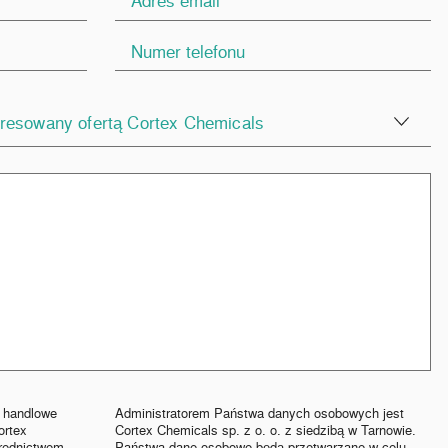
resowany ofertą Cortex Chemicals
 handlowe
Administratorem Państwa danych osobowych jest
ortex
Cortex Chemicals sp. z o. o. z siedzibą w Tarnowie.
średnictwem
Państwa dane osobowe będą przetwarzane w celu