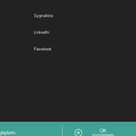
Sygnalista
LinkedIn
Facebook
OK
Copyright by Cortex Chemicals 2026
lądarki.
rozumiem