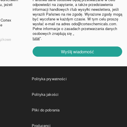
, jeżeli
odpowiedzi na zapytanie, a także przedstawienia
informacji handlowych i/lub wysyłki newslettera, jeśli
wyrazili Państwo na nie zgodę. Wyrażone zgody mogą
być wycofane w każdym czasie. W tym celu proszę
 Cortex
wysłać e-mail na adres odo@cortexchemicals.com.
ie
Pełne informacje o zasadach przetwarzania danych
osobowych znajdują się „
tutaj
”.
iązkowe
Wyślij wiadomość
Linki
Polityka prywatności
Polityka jakości
Pliki do pobrania
Producenci