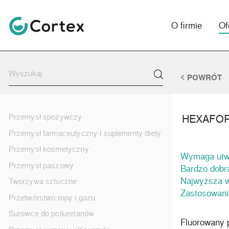
O firmie
Of
POWRÓT
HEXAFOR
Przemysł spożywczy
Przemysł farmaceutyczny i suplementy diety
Przemysł kosmetyczny
Wymaga utw
Przemysł paszowy
Bardzo dobr
Najwyższa w
Tworzywa sztuczne
Zastosowani
Przetwórstwo ropy i gazu
Surowce do poliuretanów
Fluorowany p