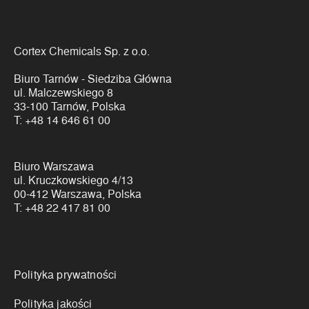
Cortex Chemicals Sp. z o.o.
Biuro Tarnów - Siedziba Główna
ul. Malczewskiego 8
33-100 Tarnów, Polska
T:
+48 14 646 61 00
Biuro Warszawa
ul. Kruczkowskiego 4/13
00-412 Warszawa, Polska
T:
+48 22 417 81 00
Linki
Polityka prywatności
Polityka jakości