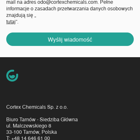
mail na adres odo@cortexchemicals.com. Pełne
informacje o zasadach przetwarzania danych osobowych
znajdują się „
tutaj
”.
Wyślij wiadomość
Cortex Chemicals Sp. z o.o.
Biuro Tarnów - Siedziba Główna
ul. Malczewskiego 8
33-100 Tarnów, Polska
T:
+48 14 646 61 00