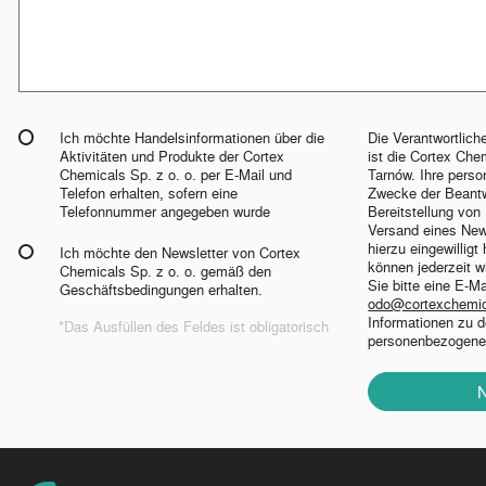
Ich möchte Handelsinformationen über die
Die Verantwortlic
Aktivitäten und Produkte der Cortex
ist die Cortex Chem
Chemicals Sp. z o. o. per E-Mail und
Tarnów. Ihre per
Telefon erhalten, sofern eine
Zwecke der Beantw
Telefonnummer angegeben wurde
Bereitstellung vo
Versand eines News
hierzu eingewilligt
Ich möchte den Newsletter von Cortex
können jederzeit w
Chemicals Sp. z o. o. gemäß den
Sie bitte eine E-M
Geschäftsbedingungen erhalten.
odo@cortexchemi
Informationen zu 
*Das Ausfüllen des Feldes ist obligatorisch
personenbezogener 
N