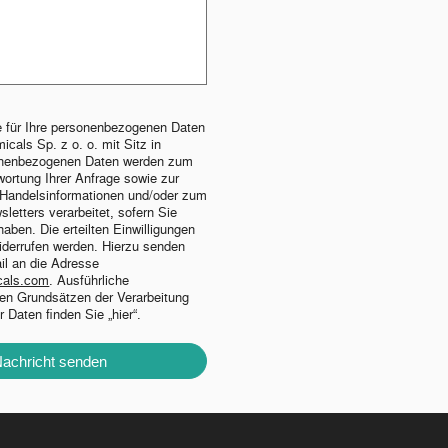
he für Ihre personenbezogenen Daten
icals Sp. z o. o. mit Sitz in
sonenbezogenen Daten werden zum
ortung Ihrer Anfrage sowie zur
n Handelsinformationen und/oder zum
letters verarbeitet, sofern Sie
 haben. Die erteilten Einwilligungen
iderrufen werden. Hierzu senden
ail an die Adresse
cals.com
. Ausführliche
den Grundsätzen der Verarbeitung
Daten finden Sie „hier“.
achricht senden