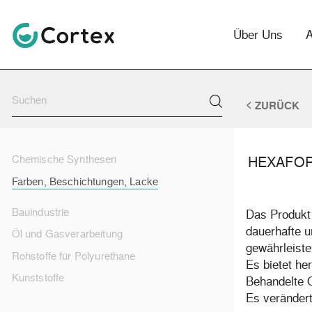
Über Uns
ZURÜCK
HEXAFOR
Chemische Synthesen
Farben, Beschichtungen, Lacke
Bauindustrie
Das Produkt
dauerhafte u
Öl und Gasverarbeitung
gewährleiste
Rohstoffe für Polyurethane
Es bietet he
Kunststoffe
Behandelte O
Es verändert