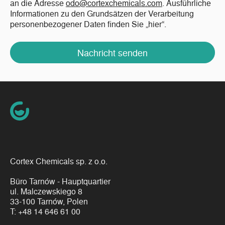
an die Adresse
odo@cortexchemicals.com
. Ausführliche
Informationen zu den Grundsätzen der Verarbeitung
personenbezogener Daten finden Sie „hier“.
Nachricht senden
Cortex Chemicals sp. z o.o.
Büro Tarnów - Hauptquartier
ul. Malczewskiego 8
33-100 Tarnów, Polen
T:
+48 14 646 61 00